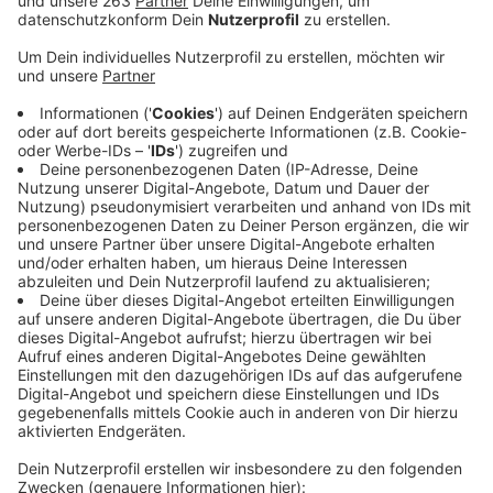
Veröffentlicht:
Donnerstag, 11.03.2021 15:04
Anzeige
Heute um 11 Uhr haben auch bei uns im Kreis Siegen-
Wittgenstein die Sirenen wieder ausgelöst. Es war
wieder landesweiter Warntag. Pressesprecher Torsten
Manges aus dem Kreishaus zieht auf Radio Siegen
Nachfrage eine positive Bilanz. Nach den bisherigen
Rückmeldungen habe alles super geklappt. Beim
letzten Warntag hatte es bundesweit vor allem
vermehrt Probleme mit der WarnApp NINA gegeben.
Diesmal hat die Kreisleitstelle die Warnung über die
App aber selbst ausgelöst, und nicht wie beim letzten
Mal überregional. Dieses Mal konnten auch 160
Sirenen im Kreisgebiet ausgelöst werden. Letztes Mal
heulten nur 150 Sirenen auf.