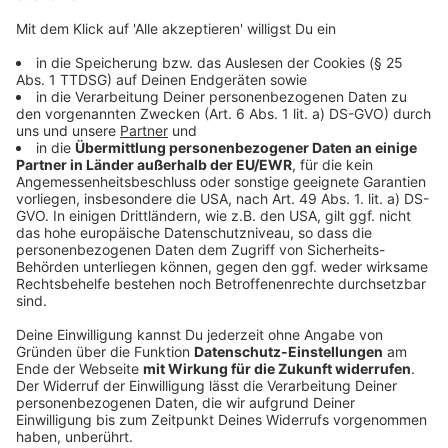
©
picture alliance/dpa | Daniel Karmann
PFAS sind allgegenwärtig: Sie finden sich in
Gewässern, Böden, Lebensmitteln und sogar im
menschlichen Blut. Besonders problematisch ist ihre
Verbreitung über Kläranlagen und kontaminierte Böden
Anzeige
Krebs, Leber- und Nierenschäden: PFAS
unter Verdacht
Anzeige
Genau hier liegt das Gesundheitsrisiko: Einige PFAS-
Varianten stehen im Verdacht, Krebs auszulösen oder