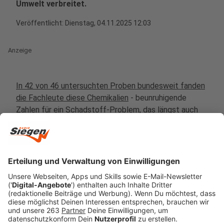
Umwelt verbreitet.
Veröffentlicht:
Dienstag, 04.11.2025 12:03
Anzeige
In 42 von 46 untersuchten Proben bundesweit fanden
die Fachleute diese Chemikalien
- beunruhigende
Zahlen für ein Schadstoff-Problem, das längst auch
NRW betrifft. Das Tückische an den sogenannten
Ewigkeitschemikalien: Sie verschwinden nicht einfach.
Sie landen im Trinkwasser, in Flüssen, im Grundwasser
und sogar in Lebensmitteln -und lassen sich
mittlerweile auch im menschlichen Körper nachweisen.
Anzeige