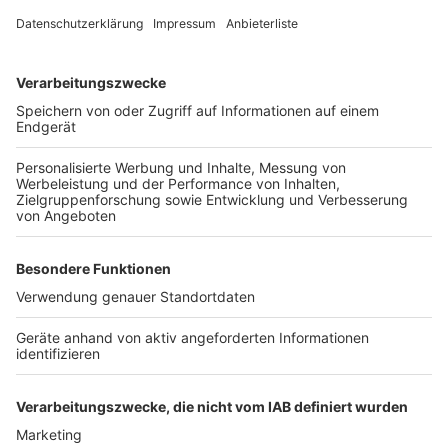
Leber- und Nierenschäden zu verursachen. Ein großes
gesundheitliches Fragezeichen, das die EU ernst
nimmt.
Die EU-Kommission und das EU-Parlament arbeiten
bereits an einer Regulierung und teilweise einem
Verbot dieser Chemikalien – ein kniffliges Unterfangen
allerdings. Denn wer PFAS verbietet, muss auch
Alternativen schaffen: Wie sollen dann
Feuerlöschmittel funktionieren? Wie lässt sich
Outdoor-Ausrüstung wasser- und schmutzabweisend
machen?
Die Lage ist kompliziert: Nicht alle PFAS-Varianten
sind gleich gefährlich, und ein einfaches Verbot würde
ganze Industrien lahmlegen.
Autor: José Narciandi
Anzeige