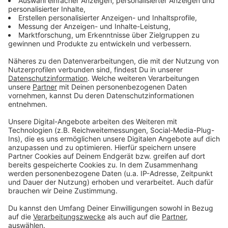
Anzeige
Überall präsent - vom Feuerlöschmittel bis
zur Outdoor-Jacke
Anzeige
Das Problem liegt in der breiten Anwendung dieser
Chemikalien: PFAS werden vor allem wegen ihrer
einzigartigen Eigenschaften eingesetzt. Sie sind
wasser-, öl- und schmutzabweisend. Diese Fähigkeiten
machen sie für Industrie und Verbraucher attraktiv.
Man findet PFAS deshalb in Feuerlöschmitteln, in
Beschichtungen von Textilien und Outdoor-
Ausrüstung, aber auch in Lebensmittelverpackungen.
Anzeige