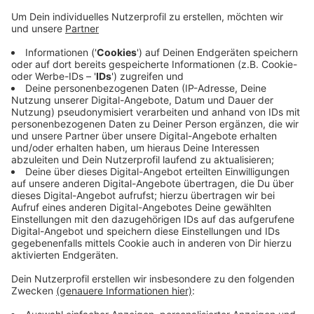
NRW misst seit 20 Jahren – mit gemischten
Ergebnissen
Anzeige
In Nordrhein-Westfalen wird die PFAS-Belastung seit
fast zwei Jahrzehnten intensiv kontrolliert - und es
gibt tatsächlich gute Nachrichten: In Gewässern wie
der Ruhr oder dem Rhein ist die Gesamtbelastung
deutlich zurückgegangen. Allerdings zeigt sich
gleichzeitig ein anderes Phänomen: Die Experten
entdecken immer mehr verschiedene PFAS-Arten. Das
mag paradox klingen, bedeutet aber nicht automatisch
mehr Schadstoffe insgesamt - vielmehr gibt es mehr
verschiedene Untergruppen dieser Chemikalienklasse.
Laut einem Bericht des Landesamts für
Natur, Umwelt
und Klima NRW
werden die landesweit angestrebten
Umweltqualitätsnormen für PFAS jedoch noch nicht
erreicht. Es bleibt also noch viel zu tun.