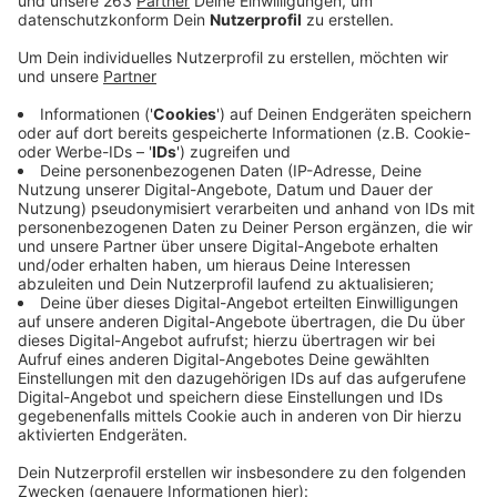
Mehr als ein viertel Jahrhundert hat er die Geschicke
der katholischen Kirchengemeinde St. Marien
Freudenberg geleitet, jetzt geht Pfarrer Reinhard Lenz
noch einmal neue Wege. Morgen verabschiedet sich
der 61-Jährige aus Freudenberg und wechselt nach
Lennestadt. Neben ihm verlässt auch Pastor Jan
Kolodziejczyk den Pastoralverbund Hüttental-
Freudenberg, er geht nach Hagen. Pfarrer Lenz wird
morgen Nachmittag in Freudenberg verabschiedet,
Kolodziejczyk am 20. Oktober in Weidenau. Zum
Pastoralverbund, der im Jahr 2002 errichtet wurde,
gehören u.a. die Gemeinden St. Joseph und Heilig
Kreuz Weidenau, St. Marien Geisweid und St. Marien
Freudenberg. Ab 2020 wird der Verbund gemeinsam
mit den Gemeinden der Pastoralverbünde Siegen-
Mitte und Siegen-Süd den pastoralen Raum Siegen-
Freudenberg bilden.