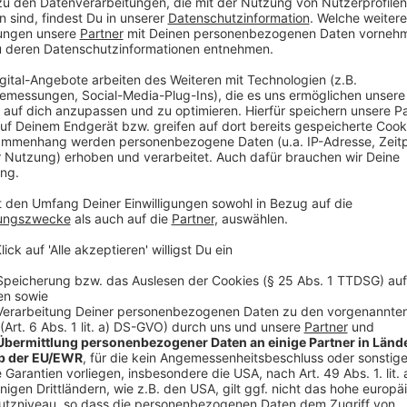
Anzeige
Am Mittwoch den.3 .24 gibt es im NRW-Landtag ein
schwarz-grüne Landesregierung sieht Park & Ride als
Verkehrswende und fördert entsprechende Stellplät
Zusammenhang bringt der ADAC auch nochmal die Übe
könnte man zum Beispiel Schranken oder auch Reserv
angezeigt wird, wie voll die Anlage ist, nutzen. Ode
Ticket gekoppelt sind. Der ADAC fordert außerdem, 
ausgebaut werden, besonders dort, wo sie stark ausg
auch Bahn und andere Verkehrsverbände beteiligen.
Anzeige
Mehr Ladesäulen und Bikesharing
Anzeige