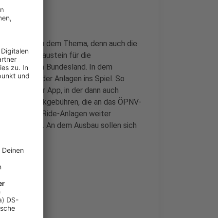
e Anhörung zu dem Thema, denn auch die
 wichtigen Baustein für die
ze im ganzen Bundesland. In dem
rwachung der Anlagen ins Spiel. So
ierungen per App, in der dann auch
r aber auch Parkgebühren, die an das ÖPNV-
dass Park & Ride-Anlagen weiter
elastet sind. An dem Ausbau sollen sich