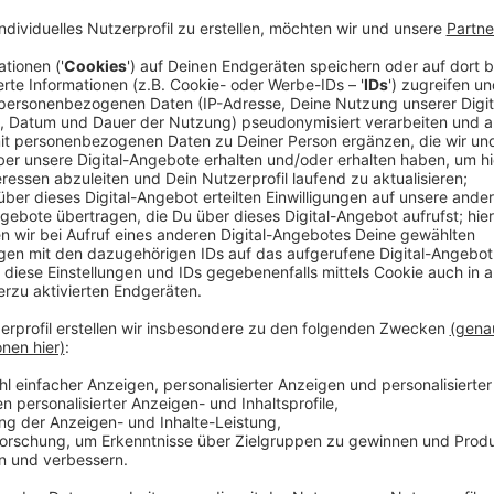
Anzeige
Park & Ride-Plätze oft nicht von Reisenden
Anzeige
Pendler steigen häufig nur dann auf den umweltfreun
nicht umständlicher wird. Das ist aber häufig der Fal
Ride-Anlagen gibt. Aber auch, weil viele Plätze auch
werden, etwa von Anwohnern. Das beobachtet auch 
bei gut gelegenen Anlagen ein Glückspiel einen Pa
besser werden.
Anzeige
NRW-Landtag beschäftigt sich mit Park & R