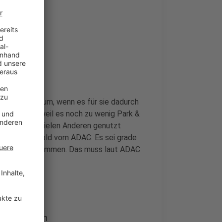
 genutzt
dlichen Zug um, wenn es für sie dadurch
l. Zum einen, weil es noch zu wenig Park &
 einfach von vielen Anderen genutzt
Roman Suthold vom ADAC. Es sei grade
rkplatz zu bekommen. Das muss laut ADAC
ide-Plätzen