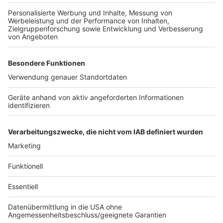
regelmäßig so sein, dass Organspender nicht erkannt
werden. Das wissen wir. Das besagen auch die
Statistiken der Krankenhäuser. Manche Krankenhäuser
sind häufig dabei, dass Organspender gemeldet
werden, manche gar nicht. Das kann man sich
statistisch dann einfach nicht erklären."
Die Wichtigkeit, Organe zu spenden, ist wohl
unumstritten. Schließlich können überall damit Leben
gerettet werden.
Autoren: Joachim Schultheis & Sascha Fassbender
Anzeige
Anzeige