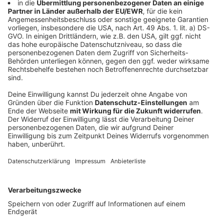
Organe spenden. Viel weniger allerdings haben einen
Organspendeausweis. Ein Grund ist die Bequemlichkeit.
Dann wäre da noch das Tabuthema Tod: "Immer dann,
wenn es um die Situation geht, wie wir sterben, wird es
sehr persönlich. Ängste und Unsicherheiten sind immer
dabei. Das merken wir auch in den Gesprächen und ist
auch verständlich. Es ist auch klar, dass es religiöse
oder spirituelle Einstellungen gibt, die es auch zu
respektieren gilt", sagt uns Stefan Palmowski vom
Netzwerk Organspende NRW.
Auch in der Politik ist die Bereitschaft (noch) nicht
hoch genug. Die sogenannte Widerspruchslösung ist
2020 im Bundestag gescheitert. Die besagte, dass
jede/r in Deutschland aktiv Organspender ist, solange
nicht Widerspruch eingelegt wird.
Und zuletzt hat Palmowski fehlendes Personal als
weiteren Punkt ausgemacht. "Zum einen wird es