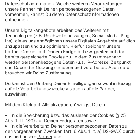
informiert man auch Angehörige darüber, dass sich
die eigene Entscheidung geändert hat.
Anzeige
©
BzGA
Anzeige
Welche Probleme es noch beim
Organspenden gibt
Anzeige
Die Anzahl an freiwilligen Organspendern sind gering,
vor allem in Deutschland. Warum? Immer wieder
zeigen Umfragen: Die meisten Deutschen würden ihre