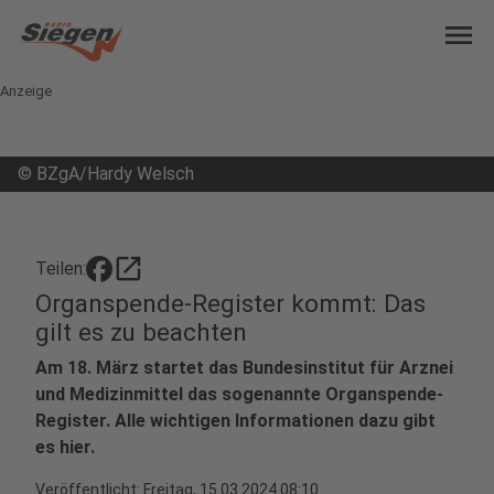
menu
Anzeige
©
BZgA/Hardy Welsch
open_in_new
Teilen:
Organspende-Register kommt: Das
gilt es zu beachten
Am 18. März startet das Bundesinstitut für Arznei
und Medizinmittel das sogenannte Organspende-
Register. Alle wichtigen Informationen dazu gibt
es hier.
Veröffentlicht:
Freitag, 15.03.2024 08:10