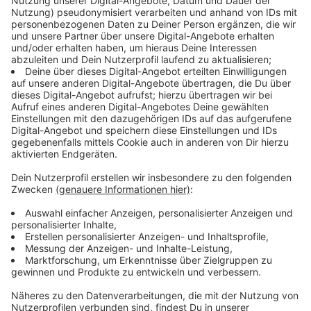
oder Arztpraxen nach einem Organspendeausweis
fragen
Auch über das Internet ist die Bestellung eines
Ausweises möglich, nämlich auf
dieser Webseite
.
Im Feld "Anmerkungen/Besondere Hinweise" kann
man, falls vorhanden, Erkrankungen notieren. Gut
zu wissen: Nur wenige Erkrankungen schließen
eine Organspende generell aus. Bei akuten
Krebserkrankungen ist das etwa der Fall. Am
besten sollte der Organspendeausweis immer bei
sich getragen werden (im Portmonee
beispielsweise).
Wer sich nach dem Ausfüllen doch
umentscheiden möchte, muss nicht in Sorge sein.
In so einem Fall füllt man einfach einen neuen
Organspendeausweis aus und vernichtet die
vorherige Version, so die Bundeszentrale für
gesundheitliche Aufklärung (BzGA). Am besten