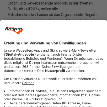
Organ- und Gewebespende möglich. In der zweiten
Stufe, ab Juli 2024, sollen alle
Entnahmekrankenhäuser an das Organspende-Register
angeschlossen werden. Zwischen Juli und September
2024 soll das Register über die Krankenkassen-Apps
erreicht werden. In der letzten Stufe ab 2025 werden
auch Gewebeeinrichtungen an das Register
Abrufmöglichkeiten erhalten.
Anzeige
Was ist bei einem Organspendeausweis zu
beachten?
Anzeige
Wer sich entscheidet, nach dem Tod Organe oder
Gewebe spenden zu wollen, kann in Apotheken