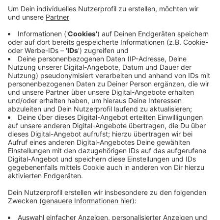
Nach dem Wochenspieltag in der Fußball Oberliga
steht für zwei heimische Teams das dritte Spiel
innerhalb einer Woche an. Der 1.FC Kaan-Marienborn
möchte heute Nachmittag zuhause gegen die U21
vom SC Paderborn weiter in der Erfolgsspur bleiben.
Die Sportfreunde Siegen wollen gegen den TuS
Ennepetal nach zwei Niederlagen endlich mal wieder
punkten. Der TuS Erndtebrück möchte seinerseits bei
Westfalia Herne nachlegen. Alle Partien beginnen um
15 Uhr.
Anzeige