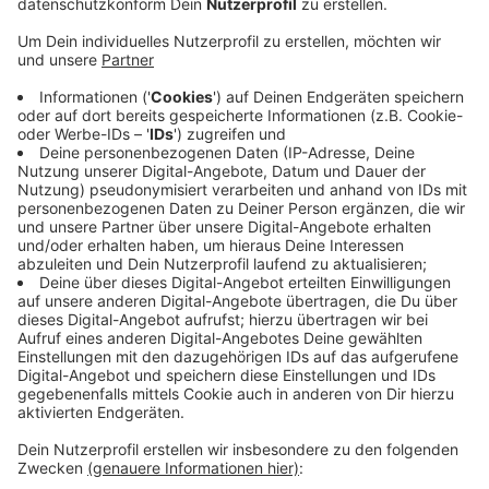
Veröffentlicht:
Mittwoch, 08.04.2020 05:35
Anzeige
Morgen wird der Obergraben in Siegen wieder für den
Verkehr freigegeben. Das hat die Stadt Siegen
mitgeteilt. Die Straße war für zwei Jahre voll gesperrt.
Laut Baufirma ist morgen Vormittag mit der Freigabe
zu rechnen. Die Straße war wegen der Bauarbeiten für
die neue Mensa der Uni Siegen gesperrt. In dieser Zeit
wurde sie als Lagerfläche genutzt. Bevor die Strecke
wieder für den Verkehr freigegeben wird, bereitet die
Baufirma die Straße auf und führt kleinere
Reparaturarbeiten durch.
Anzeige