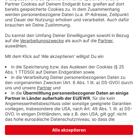
Radwegen. Für den geplanten Radschnellweg
zwischen Siegen und Kreuztal sieht er große Chancen.
Die Reform der KAG-Gebühren wird von vielen als
unzureichend kritisiert, weil nicht alle Städte und
Gemeinden von dem neuen Förderprogramm
profitieren. Die komplette Abschaffung, so Wüst,
werde aber noch kommen.
Anzeige
Anzeige
Anzeige