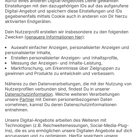
Radverkehr
Anzeige
Unser Reporter hat mit Wüst auch noch über andere
Themen gesprochen. Das Land NRW fordere den Bund
auf - so Wüst - die Bürger bei den hohen
Energiepreisen zu entlasten. Die Steuern müssten
runter, sodass der Staat nicht auch noch an der
aktuellen Situation mitverdiene. NRW mache sich im
Bundesrat außerdem dafür stark, die
Pendlerpauschale zu erhöhen.
Um Arbeitsplätze zu sichern, habe man als Land NRW
eine Partnerschaft mit Flandern abgeschlossen. So
könne NRW mehr Wassergas und LNG bekommen und
unabhängiger von Russland werden.
Das Land NRW, so Wüst, stärke den Ausbau von