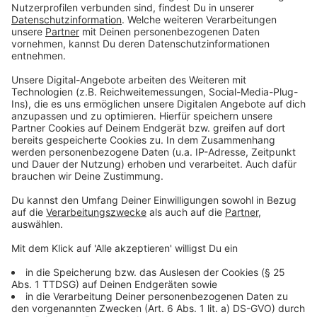
In der Defensive steht der "Offensive Line" die
"Defensive Line" gegenüber, sowie die "Linebacker".
Sie wollen den Quarterback zu Boden bringen, den
Runninback am Laufen hindern oder Pässe
abzublocken. Sogenannte "Cornerbacks" stehen den
Wide Receivern gegenüber, versuchen ihre Routen zu
unterbrechen und Pässe abzufangen.
Anzeige
Foulspiele
Anzeige
Immer wieder begehen einzelne Spieler Fouls, die die
Schiedsrichter in den meisten Fällen sehen und dann
ahnden. Je nach Strafe werden dem gegnerischen
Team eine gewisse Anzahl an Yards zugeschrieben