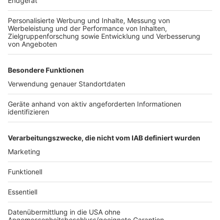
Fangen des Footballs, gibt es automatisch einen
neuen ersten Versuch und es geht dort weiter, wo
das Foul stattgefunden hat. So könnte die
Defensive plötzlich an der eigenen Endzone
stehen.
Offside/Abseits: Beide Einheiten können ins
Abseits laufen. Das gibt 5 Yards Strafe
Unnecessary Roughness/Unnötie Härte: Das
unerlaubte Attackieren eines Spielers nach dem
Spielzug wird mit 15 Yards und einem neuen
ersten Versuch bestraft. Begeht es ein Offensiv-
Spieler geht es 15 Yards zurück.
Anzeige