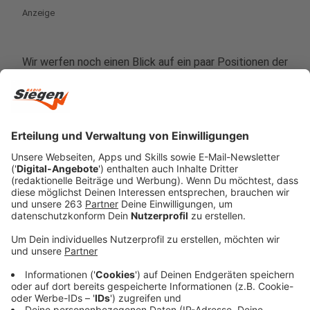
Anzeige
Wir werfen noch einen Blick auf ein paar Positionen der
Spieler auf dem Feld. Wir beginnen mit dem
Quarterback. Der ist für die Spielgestaltung der
Offensive zuständig. Er wirft die Bälle zu seinen
Mitspielern, übergibt den Ball an Spieler zum Laufen
und ist immer eng verbunden mit den Trainern an der
Seitenlinie, um den nächsten Spielzug anzusagen.
Anzeige
Ihm zur Seite stehen Runningbacks, die, wie es der
Name schon sagt, dafür zuständig sind, per
Laufspielzug Yards bzw. Raumgewinne zu machen.
Passempfänger vom Quarterback sind zum einen die
sogenannten Wide Receiver, die an der Line of