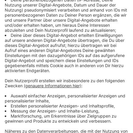
Scrimmage immer außen stehen und spezielle
Laufwege (Routen) gehen, um sich frei zu laufen und
anschließen Bälle zu fangen.
Anzeige
Um den Quarterback vor der Defensive zu schützen,
stehen einige "Offensive Liner" auf dem Platz. Sie sind
die schweren Jungs, die nur als Aufgabe haben,
gegnerische Spieler nicht an sich vorbeikommen zu
lassen. Das machen auch manchmal die Tight Ends, die
aber auch als Passempfänger fungieren können und
zumeist Spieler sind, die über 1,85 Meter groß und
sehr muskulär sind.
Anzeige