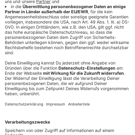
oder es geht beispielsweise statt eines dritten
Versuchs automatisch mit erstem Versuch nach
Foulspiel weiter.
Anzeige
Häufige Fouls sind zum Beispiel:
Holding: Beim Blocken und Verteidigen dürfen
Spieler nicht gehalten oder gezogen werden. Wird
ein Spieler dabei erwischt, gibt es zehn Yards
Raumverlust
False Start: Häufigster Regelverstoß in der
Offensive, wenn ein Spieler sich zu früh bewegt,
bevor der Spielzug startet. Strafe: 5 Yards.
Pass Interference: Nimmt ein Verteidiger
unerlaubt Kontakt mit einem offensiven
Passempfänger auf und hindert ihn illegal am