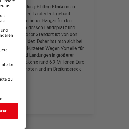
m Dach des Jung-Stilling Klinikums in
adratmeter großes Landedeck gebaut.
 dort zudem ein neuer Hangar für den
 befinden sich dessen Landeplatz und
ernstraße. Dieser Standort ist von den
ber nur geduldet. Daher hat man sich bei
t in Form von kürzeren Wegen Vorteile für
 da Starts und Landungen in größerer
inik laut Diakonie rund 6,3 Millionen Euro
Siegen-Wittgenstein und im Dreiländereck
.