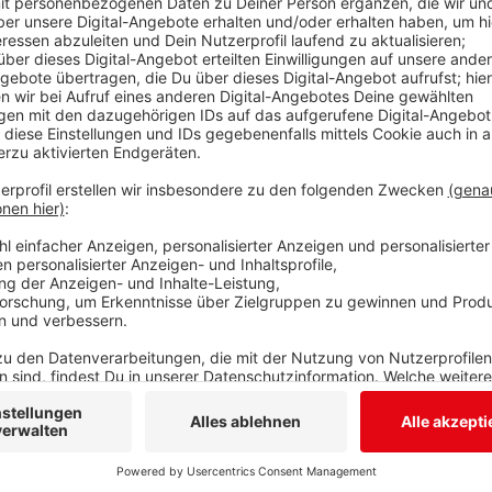
Künftig können drei Hubschrauber gleichzeitig auf de
Siegen landen. Aktuell wird dort ein rund 1.200 Qu
Anfang April soll es fertig sein. Bis August entsteht
ADAC-Rettungshubschrauber „Christoph 25“. Aktuell
Hangar oberhalb der Diakonie-Verwaltung in der Wich
Aufsichtsbehörden wegen einer Richtlinienänderung a
der Diakonie für einen Neubau entschieden. Der bring
die Patienten und auch der Fluglärm wird vermindert,
Höhe ablaufen. Insgesamt werden auf dem Dach der Kl
verbaut. „Dieses Projekt sichert die Luftrettung in 
für die nächsten 25 Jahre“ heißt es von der Diakonie
Anzeige