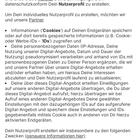
Wechsel an der Spitze der Kreispolizeibehörde
Siegen-Wittgenstein: Die rund 500 bei der Polizei im
Kreis beschäftigten Personen haben einen neuen
Chef. Ende April hat der leitende Polizeidirektor
Thomas Gutsfeld die Geschäfte übernommen. Er tritt
damit in die Fußstapfen von Wilfried Bergmann, der in
den Ruhestand verabschiedet wurde. Mehr als 20
Jahre war Bergmann in Führungspositionen der
hiesigen Polizei tätig. Auch ihm ist es zu verdanken,
dass viele Dienststellen in den letzten Jahren baulich
erneuert wurden. Der neue Chef Thomas Gutsfeld ist
60 Jahre alt und seit 43 Jahren Polizeibeamter. Er lebt
aktuell in Witten, nach Stationen in Bochum und Herne
war er zuletzt beim Polizeipräsidium Hagen als Leiter
der Direktion Gefahrenabwehr tätig.
Anzeige