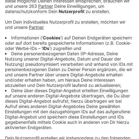
2020 ihren Betrieb aufgenommen und damit die
bisherige „Gesellschaft für Stadtmarketing Siegen“
ersetzt. Neue Geschäftsführerin wird jetzt die 42-
jährige Siegenerin Katja Teixeira. Zum 1. Juli wird sie
ihre neue Arbeit aufnehmen. Das hat die
Gesellschafterversammlung Ende März einstimmig
beschlossen und jetzt offiziell bekanntgegeben. Die
Stadtmarketing Siegen GmbH hat zum 1. Januar 2020
ihren Geschäftsbetrieb aufgenommen. Aufgabe der
neu gegründeten GmbH ist es, Siegen als Tourismus-
und Wissenschaftsstandort auszubauen, das Zentren-
und Stadtteilmanagement zu intensivieren und im
Bereich der Veranstaltungsorganisation ergänzende
Formate zu etablieren. „Und
natürlich gilt es dann, entsprechende Botschaften
nach außen zu transportieren, sprich
Marketingstrategien analog wie digital zu entwickeln
und umzusetzen“, so Teixeira. „Mir ist wichtig, dass