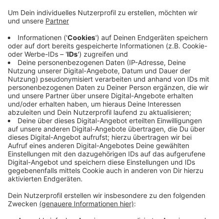
Zuschussanträge für eine neue Eishalle im Freizeitpark
stellen. Das hat der Stadtentwicklungsauss am
Nachmittag einstimmig dem Rat empfohlen. Es sollen
zwei Förderanträge gestellt werden: einer für eine
geschlossene Halle und einer für eine offene Variante.
Der Ausschuss hat die Verwaltung außerdem
beauftragt, ihre Planungen für den Neubau einer
Stadthalle „An der Braas“ fortzusetzen. Hier gab es
eine „Nein“-Stimme und eine Enthaltung – beides von
den „Grünen“. Die neue Stadthalle soll die in die Jahre
gekommene „Georg-Heimann-Halle“ ersetzen, die
inmitten einer Wohnbebauung liegt und für viel Geld
saniert werden müsste.
Anzeige