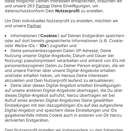
Anzeige
In einem Klassenraum surrt ein in die Jahre
gekommener Computer vor sich hin, die
Internetanbindung funktioniert nur gelegentlich und
das WLAN erreicht nur einige Klassenräume. In vielen
Schulen ist so etwas immer noch Realität. Um diese
Situation zu verbessern, hat der Bundesrat den
DigitalPakt Schule auf den Weg gebracht. Der Bund
stellt über einen Zeitraum von fünf Jahren fünf
Milliarden Euro zur Verfügung. Damit auch die Stadt
Netphen schnell etwas vom Kuchen abbekommt, hat
die SPD das Thema auf die Tagesordnung der
nächsten Ratssitzung gebracht. Die Verwaltung soll
berichten, welche Vorbereitungen bereits getroffen
wurden, um Fördermittel aus dem DigitalPakt zu