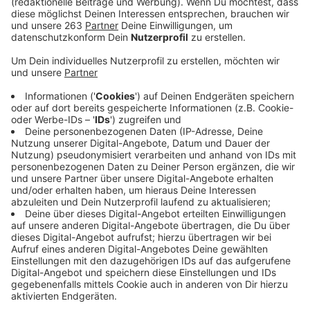
Anzeige
Wie und wo sollen Geflüchtete untergebracht werden?
Vor dieser Frage stehen unsere Kommunen nach wie
vor. Auch Netphen. Aktuell geht es um über 200
Menschen. Neben normalen Mietwohnungen setzt
man auch hier auf Wohncontainer. Für 120 der 200
Menschen sollen sie aufgestellt werden. Das hat der
Rat gestern Abend beschlossen. Grundstücke in
Netphen, Dreis-Tiefenbach und Helgersdorf hat der
Rat dafür ausgewählt. Nach langer Diskussion.
Erst nach
knapp zwei Stunden stand das Ergebnis
fest: Zwei Container soll die Stadt unterhalb des
“Schmellenbach Stadions” in Netphen hinstellen. Dann
noch einen beim Sportplatz Dreis-Tiefenbach und im
Gewerbegebiet Helgersdorf. Ursprünglich hatte die
Verwaltung elf Standorte vorgeschlagen – diese sind
teilweise erstmal vom Tisch. Darunter auch