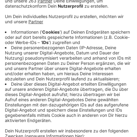
Anzeige
Nach dem Brand in einem Mehrfamilienhaus in Bad
Laasphe mit einem Toten Ende März hat die Polizei
neue Details bekannt gegeben: Der 49-jährige
Hausbesitzer, der nach den Löscharbeiten tot in
seinem Bett gefunden wurde, ist schon ein bis zwei
Tage vor dem Feuer gestorben. Die Polizei geht von
einem Gewaltverbrechen aus und glaubt, dass der oder
die Täter zurückkamen, um mit dem Feuer Spuren zu
verwischen. Es werden weiter Zeugen gesucht, die
zwischen dem 23. und dem 25. März in der
Bahnhofstraße verdächtige Beobachtungen gemacht
haben. Insbesondere sucht die Polizei einen
silberfarbenen PKW-Kombi, der im betreffenden
Zeitraum in der Bahnhofstraße gesehen wurde.