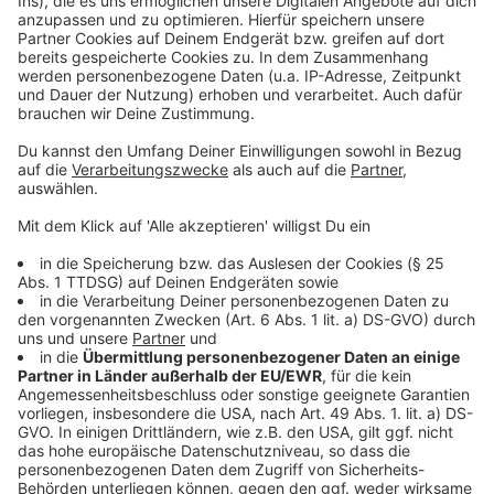
Anzeige
Auch abseits der Musik sorgt Myles Smith für
Aufmerksamkeit. Bei den BRIT Awards 2025 nutzte er
seine Dankesrede, um sich für mehr kulturelle
Förderung einzusetzen. Er unterstützt aktiv Ed
Sheerans Kampagne zur musikalischen Bildung und
engagiert sich selbst für junge Kreative. Seine EP "A
Minute…" mit dem Hit "Nice To Meet You" festigte
seinen Status als jemand, den man im Blick behalten
sollte weiter.
Anzeige