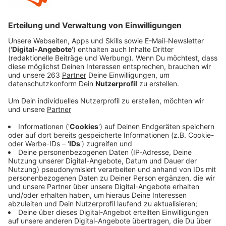
Mit seinem neuen Song "Stay (If You Wanna Dance)"
läutet Myles Smith die nächste Phase seiner Karriere
ein und setzt damit den Startschuss für sein
kommendes Debütalbum. Die Single ist ab sofort neu
im besten Mix
Anzeige
Neu im besten Mix: "Stay (If You Wanna
Dance)" von Myles Smith
Anzeige
Wir benötigen Ihre