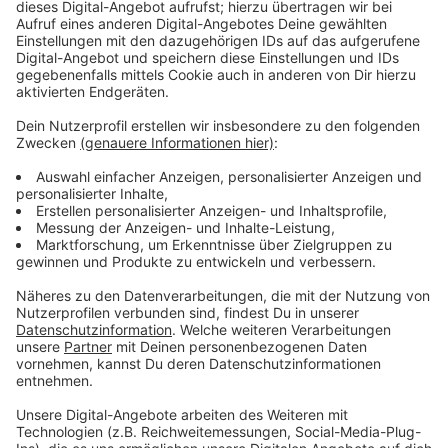
Zustimmung, um den YouTube
Video-Service zu laden!
Wir verwenden einen Service eines
Drittanbieters, um Videoinhalte
einzubetten. Dieser Service kann
Daten zu Ihren Aktivitäten
sammeln. Bitte lesen Sie die
Details durch und stimmen Sie der
Nutzung des Service zu, um dieses
Video anzusehen.
Mehr Informationen
Myles Smith - Stay (If You Wanna Dance) (Official Lyric
Video)
Akzeptieren
Anzeige
powered by
Usercentrics Consent
Management Platform
Engagement über die Musik hinaus