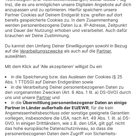
Weitefeld und Umgebung allmählich wieder zur
Normalität zurückkehren können. Der leitende
Oberstaatsanwalt Mannweiler: „
Die Tatsache, dass der
Verbleib des mutmaßlichen Täters über Monate
ungeklärt war, hat uns keine Ruhe gelassen. Dass der
Tatverdächtige nicht mehr lebt, war aus vielen Gründen
eine naheliegende Option, aber ohne Leiche mussten
auch andere Optionen weiterverfolgt werden. Mir fällt
jedenfalls ein Stein vom Herzen, dass das nunmehr ein
Ende gefunden hat.“
Polizeipräsident Süs: „
Auch ich bin sehr erleichtert,
dass dieser zweifellos herausragende Fall seinen
Abschluss findet und die Menschen in der Region zu
ihrer Normalität zurückkehren können.“
Anzeige