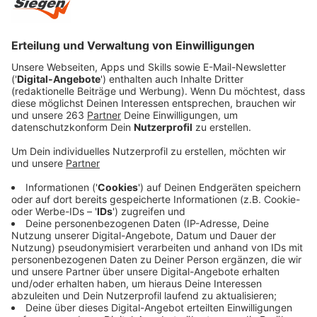
Staatsanwaltschaft Koblenz bestätigt.
Veröffentlicht:
Donnerstag, 07.08.2025 13:08
Anzeige
Bei der am Dienstag in Weitefeld gefundenen Leiche
handelt es sich um den mutmaßlichen Dreifachmörder
Alexander Meisner. Das hat die Polizei vorhin
mitgeteilt. Der 61-jährige steht im Verdacht, im April
eine dreiköpfige Familie in ihrem Haus in Weitefeld
getötet zu haben. Seitdem war er verschwunden. Eine
Obduktion hat heute nun ergeben, dass die an einem
Bach in Weitefeld gefundene Leiche zweifelsfrei
Meisner ist. Laut Staatsanwaltschaft Koblenz lässt
sich aufgrund der fortgeschrittenen Verwesung der
Leiche die Todesursache und der genaue
Todeszeitpunkt nicht mehr klären. Ob der