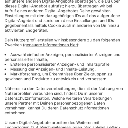
mutmaßliche Täter Selbstmord begangen hat, er an
den Verletzungen verstorben ist, die er sich bei der
Tat zugezogen hat oder ob eine andere Todesursache
vorliegt, lässt sich auch nicht mehr sicher
feststellen. Nicht weit von der Leiche wurde im
Bachlauf auch eine Schusswaffe gefunden, bei der es
sich um die Tatwaffe handeln könnte. Die
waffentechnische Untersuchung ist aber noch nicht
abgeschlossen.
Anzeige
Staatsanwaltschaft und Polizei erleichtert
Anzeige
Staatsanwaltschaft und Polizei sind erleichtert, dass
jetzt Gewissheit besteht und die Menschen in