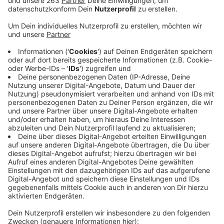
Anzeige
Heute öffnet wieder das Museum für
Gegenwartskunst in Siegen. Aber auch hier gelten
strenge Hygienemaßnahmen: es dürfen nicht mehr als
50 Besucher gleichzeitig im Museum sein, außerdem
muss man beim Besuch einen Mundschutz tragen.
Offen sind die beiden Ausstellungen „Unsere
Gegenwart“ und „Nora Turato. MGK Walls“. Führungen
gibt es vorerst nicht. „Das Museum verfügt
glücklicherweise über großzügige Räume und
Ausstellungsflächen, sowie über eine übersichtliche
Eingangssituation, so dass wir mit Hinweisschildern
und einem Leitsystem den Besucherstrom
entsprechend gut leiten können“. Sagt
Museumsdirektor Thomas Thiel.