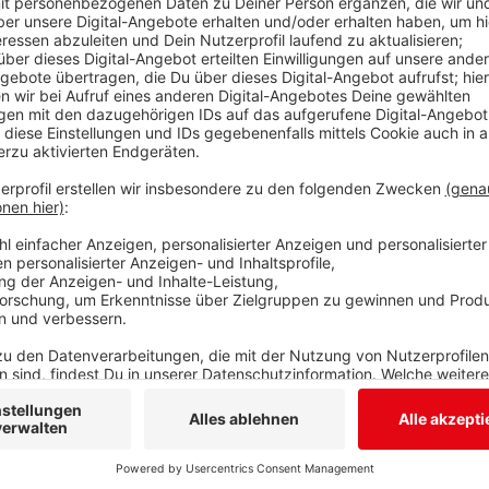
Die CDU Siegen-Wittgenstein nominiert den amtiere
Bürgermeisterkandidaten für Siegen. Der Vorstand d
Mues ins Rennen geschickt werden soll für Kommunal
die Nominierung „ Es ist viel geschafft worden, aber 
Mues. Unter anderem möchte er die Infrastruktur w
Anzeige