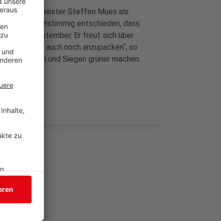
nden Bürgermeister Steffen Mues als
er CDU hat einstimmig entschieden, dass
wahl im September. Er freut sich über
vieles gibt es auch noch anzupacken“, so
eiter ausbauen und Siegen grüner machen.