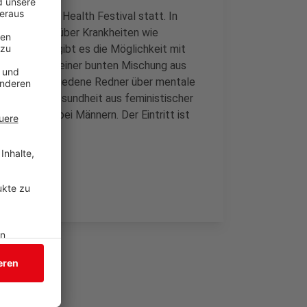
ite Mental Health Festival statt. In
ch ab 14 Uhr über Krankheiten wie
 Außerdem gibt es die Möglichkeit mit
staltung von einer bunten Mischung aus
lären verschiedene Redner über mentale
er mentale Gesundheit aus feministischer
Erkrankung bei Männern. Der Eintritt ist