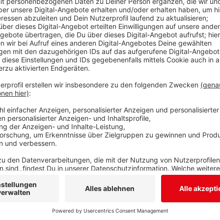
Am Samstag (06. September) findet in Siegen das zwe
diesem Jahr im Vortex in Weidenau. Hier könnt ihr eu
Depressionen, Panikattacken oder ADHS informieren.
Seelsorgern zu sprechen. Musikalisch wird die Veran
HipHop, Deutschpop und Metal begleitet. Daneben k
Gesundheit auf. Eve Obier beispielsweise spricht üb
Sicht und die "Gefährten mit Bärten" über psychische 
frei.
Anzeige