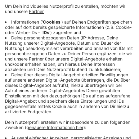
Mitfahrerbank in Wingeshausen beschädigt. Erst vor
wenigen Wochen war die Haltestelle in der Ortsmitte
aufgestellt worden. Jetzt haben die noch
unbekannten Täter die Metallschilder verbogen, mit
denen potenzielle Mitfahrer ihr Fahrtziel anzeigen
können. Der Sachschaden ist zwar überschaubar,
trotzdem ist der Dorfverein Aue-Wingeshausen
verärgert. So wird „das ehrenamtliche Engagement mit
Füßen getreten“, sagt der Vorsitzende Helmut Keßler.
Es ist bereits die zweite Beschädigung von Eigentum
des Vereins. Der Dorfverein Aue-Wingeshausen hat
Anzeige erstattet. Die Polizei sucht nach Zeugen.
Anzeige