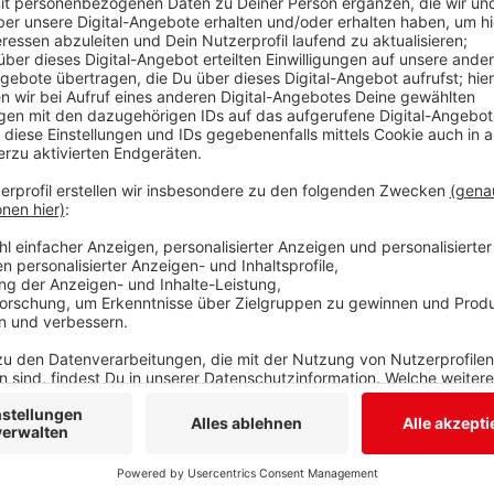
Der Fall um eine 11-jährige Mutter aus Siegen-Witt
Heute beginnt am Siegener Landgericht ein neuer Pr
Missbrauchs-Vorwurf in derselben Familie geht. Ange
leibliche Vater der Schwester der damals 11-jährigen
Vergewaltigung der jungen Frau, die mittlerweile 19 J
zurück. Sie sollen zwischen 2018 und 2021 stattgef
angesetzt. Zum Auftakt heute soll direkt das Opfer
Anzeige