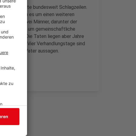
genstein machte bundesweit Schlagzeilen.
ozess, in dem es um einen weiteren
klagt sind zwei Männer, darunter der
. Es geht u.a. um gemeinschaftliche
ahre alt ist. Die Taten liegen aber Jahre
unden haben. Vier Verhandlungstage sind
 gegen ihren Vater aussagen.