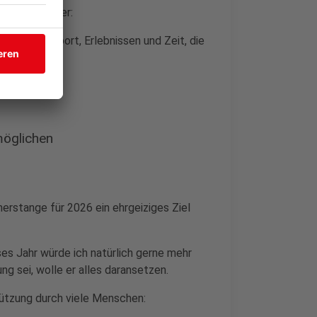
ück als früher:
chung aus Sport, Erlebnissen und Zeit, die
möglichen
rstange für 2026 ein ehrgeiziges Ziel
s Jahr würde ich natürlich gerne mehr
g sei, wolle er alles daransetzen.
ützung durch viele Menschen: