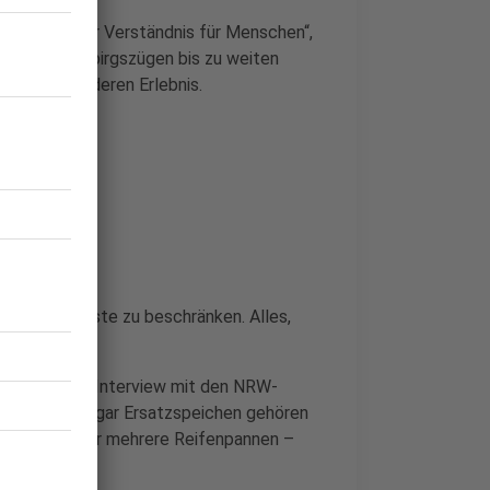
und viel mehr Verständnis für Menschen“,
von hohen Gebirgszügen bis zu weiten
einem besonderen Erlebnis.
Ausdauer
f das Nötigste zu beschränken. Alles,
auf dem Rad.
munzelnd im Interview mit den NRW-
rkzeug und sogar Ersatzspeichen gehören
ren – darunter mehrere Reifenpannen –