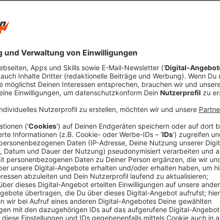
Vor allem die Routen entlang der Küste faszinieren i
rechts das Meer und links die Berge hat. Das ist sehr 
Menschen, die meine Reise verfolgen.“
Anzeige
Radfahren für den guten Zweck: Unterstützu
Anzeige
Warum sammelt Michael Sommerstange Spenden für d
eine persönliche Motivation.
„Ich habe selbst zwei Söhne und einen sehr guten Be
Glück, in guten Verhältnissen aufzuwachsen, und ich we
Für ihn steht vor allem der Gedanke der Solidarität i
„Man sollte sich fragen: Was kann ich für andere tun?