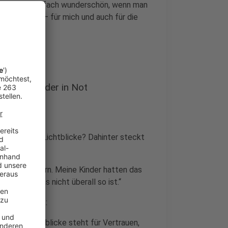
hn. „Es ist einfach wunderschön, wenn man
inspirierend – für mich und auch für die
ng für Kinder in Not
ie Aktion Lichtblicke? Dahinter steckt
zug zu Kindern. Meine Kinder hatten das
iß, dass das nicht überall so ist.“
m Mittelpunkt:
 Aktion Lichtblicke steht für Vertrauen,