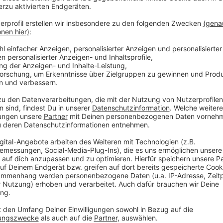
und ich weiß, dass das Geld dort gut verwendet wird.
Die wahren Helden seiner Tour sieht er jedoch woand
„Ich fahr nur Fahrrad. Die echten Helden sind die Spe
Anzeige
Interview Michael Sommerstange
Anzeige
Rückblick: Über 3.000 Euro Spenden bei der
Anzeige