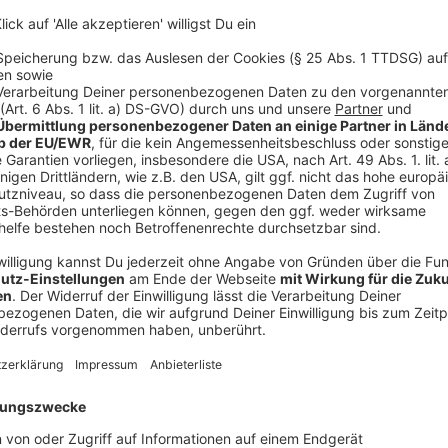
Schon im vergangenen Jahr zeigte sich, wie viel ein
Auf seiner ersten Spenden-Radreise durch sieben e
Sommerstange innerhalb von zehn Wochen mehr als 3.
dreimal so viel wie ursprünglich geplant.
Der Erfolg überraschte selbst den erfahrenen Radfahr
Spendenaktion organisiert hatte.
Anzeige
Begegnungen, Kulturen und Inspiration unt
Anzeige
Neben der sportlichen Herausforderung sind es vor 
Sommerstange antreiben.