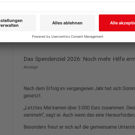
Heute legt er pro Tag bewusst weniger Kilometer zur
„Im Schnitt etwa 70 Kilometer. Das ist eine gute Mis
Kulturen kennenzulernen.“
Anzeige
Das Spendenziel 2026: Noch mehr Hilfe er
Anzeige
Nach dem Erfolg im vergangenen Jahr hat sich Somme
gesetzt.
„Letztes Mal kamen über 3.000 Euro zusammen. Diese
sammeln“, sagt er. Auch wenn das eine Herausforderun
Besonders freut er sich auf die gemeinsame Unterst