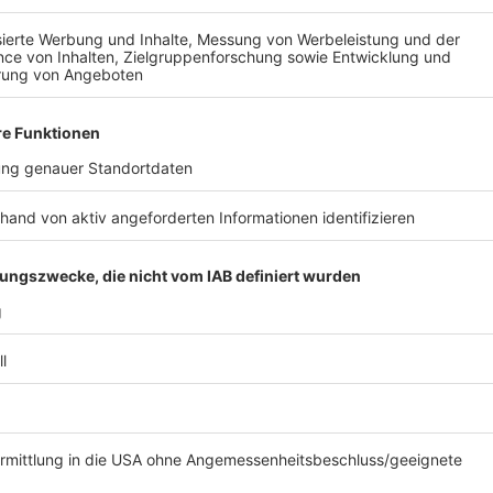
„Man bekommt ein gutes Gefühl für andere Kulturen 
erzählt er. Die vielfältigen Landschaften Europas – 
Küstenlandschaften – machten jede Tour für ihn zu 
Anzeige
Alltag auf zwei Rädern: Minimalismus und 
Anzeige
Eine mehrwöchige Fahrradtour bedeutet auch, sich au
was Sommerstange braucht, transportiert er selbst 
„Man muss einiges Weniges mitnehmen“, sagt er sch
Lokalradios. Zwei Trikotsätze, Ersatzschläuche, We
zur Grundausstattung. Erfahrungen aus früheren Tou
haben seine Vorbereitung geprägt.