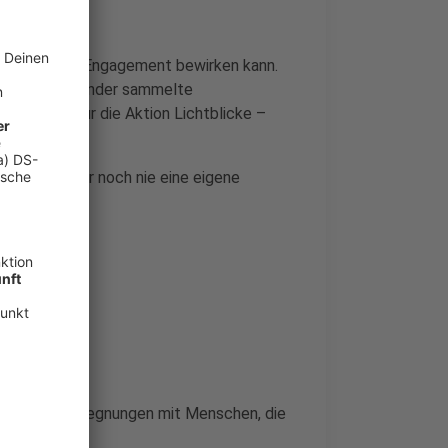
 persönliches Engagement bewirken kann.
uropäische Länder sammelte
000 Euro für die Aktion Lichtblicke –
er, der zuvor noch nie eine eigene
erwegs
allem die Begegnungen mit Menschen, die