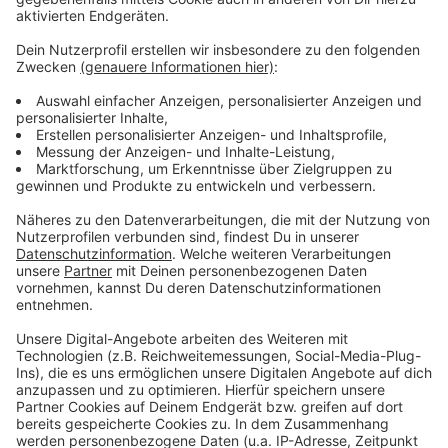
Wir benötigen Ihre
Zustimmung, um den YouTube
Video-Service zu laden!
Wir verwenden einen Service eines
Drittanbieters, um Videoinhalte
einzubetten. Dieser Service kann
Daten zu Ihren Aktivitäten
sammeln. Bitte lesen Sie die
Details durch und stimmen Sie der
Nutzung des Service zu, um dieses
Video anzusehen.
Mehr Informationen
Michael Patrick Kelly - Beautiful Madness (Official
Video)
Akzeptieren
Anzeige
powered by
Usercentrics Consent
Management Platform