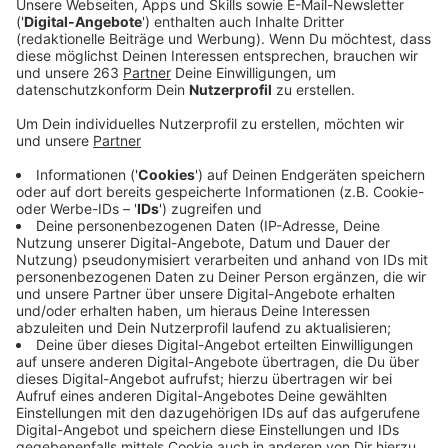
Anzeige
Er hat was von einem Ohrwurm, der immer wieder in
unseren Köpfen auftauchen könnte. Michael Patrick
Kelly hat mit "Beautiful Madness" einen Song
produziert, der es in sich hat. Mit seiner
schwungvollen
Melodie sorgt er nicht nur für gute Laune und großen
Ohrwurm-Alarm, sondern auch schon kurze Zeit nach
Erscheinen einen Sturm der deutschen Charts. Das
Video zum Son kann sich ebenfalls sehen lassen.
Schaut mal selbst.
Anzeige