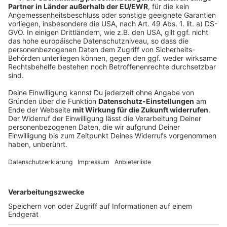
Bahnanlagen bewegt sich bundesweit seit Jahren auf
anhaltend hohem Niveau. Allein im
Zuständigkeitsbereich der Inspektion Köln
verzeichnete die Bundespolizei seit Oktober 2021
über 180 Vorgänge, die in Zusammenhang mit Waffen
oder anderen gefährlichen Gegenständen standen.
Einen besonderen Schwerpunkt bildet hierbei das
Mitführen von Messern unterschiedlichster Art. Neben
Einhand-, Butterfly-, Cutter-, Klapp-, Brot-, Spring- oder
Kampfmessern sind es zunehmend auch alltägliche
Küchenmesser, die Bahnreisende nach eigener
Aussage oft zum Schutz und für "das Gefühl der
Stärke" mit sich führen. Besonders mit Blick auf
möglichen Alkoholkonsum oder er Einnahme anderer
Betäubungsmittel, sinkt oft die Aggressionsschwelle
und steigt die Gewaltintensität, die sich nicht nur
gegen Reisende sondern auch gegen Einsatzkräfte
richtet.