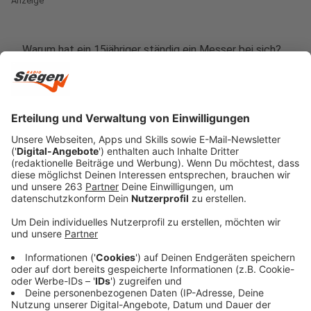
Anzeige
Warum hat ein 15jähriger ständig ein Messer bei sich?
Im Fall eines Jugendlichen aus Netphen hat sich das
am frühen Mittwochabend am Bahnhof Siegen
gezeigt: der polizeibekannte 15jährige hielt einem
17jährigen ein schwarzes Messer an den Bauch, weil er
dessen Smartphone rauben wollte. Das klappte nicht,
der 15jährige wurde von der Bundespolizei
festgenommen. Vor dem Hintergrund solcher
Ereignisse hat die Bundespolizei auch den Siegener
Bahnhof vom 6. bis zum 8. Mai erneut zu einer
„Waffenverbotszone“ erklärt. Dann darf man dort
keine gefährlichen Gegenstände oder Waffen dabei
haben. Das soll abends und nachts verstärkt
kontrolliert werden.
Anzeige