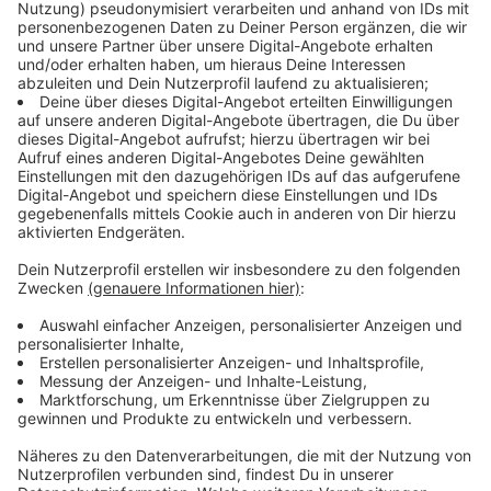
Immer wieder werden Waffen entdeckt
Anzeige
Immer wieder finden Bundespolizistinnen und
Bundespolizisten bei Kontrollen von Reisenden
unterschiedlichste Waffen und gefährliche
Gegenstände. Oft werden die sichergestellten Messer
und vereinzelt (Schreck-)Schusswaffen nicht für
Straftaten verwandt, sondern als Abschreckung und
zur Verteidigung mitgeführt. Die
Bundespolizeidirektion Sankt Augustin beobachtet
diese Verhaltensweise in ihrem Zuständigkeitsbereich
sehr kritisch und hat daher für das Wochenende
6.-8.5.2022 an den Hauptbahnhöfen in Köln, Bonn und
Siegen sowie an den Bahnhöfen in Köln Süd und
Siegburg/Bonn eine Allgemeinverfügung "zum Verbot