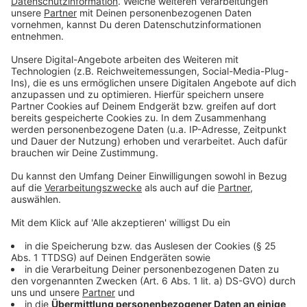
des Mitführens von Schusswaffen,
Schreckschusswaffen, Hieb- und Stichwaffen sowie
Messern aller Art", eine sogenannte
Waffenverbotszone, erlassen. Mit besonderem
Augenmerk auf gefährliche Gegenstände und Waffen,
werden Einsatzkräfte der Bundespolizei im o.g.
Zeitraum von jeweils 18 - 6 Uhr verstärkte Kontrollen
in den betreffenden Bahnhöfen durchführen und wenn
nötig Platzverweise aussprechen sowie Zwangsgelder
erheben.
Anzeige
Vermeintliches "Gefühl der Stärke"
Anzeige
Die Anzahl festgestellter Gewaltdelikte auf