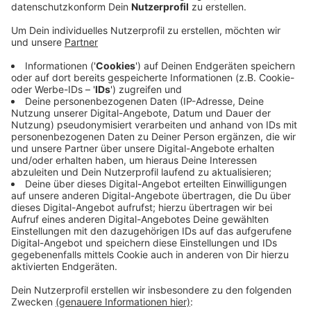
Radio Siegen ist in diesem Sommer einmal mehr das
meistgehörte Radio in Siegerland und Wittgenstein.
Mehr als 80.000 Menschen über 14 Jahren hören hier
täglich unser Programm. Unsere Einschaltquote wird
über telefonische und Online-Befragungen von
unabhängigen Marktforschern ermittelt. Die Zahlen
wurden heute Morgen veröffentlicht. Besonders
erfolgreich sind wir in der werberelevanten Zielgruppe
der 14- bis 49jährigen: Hier erreichen wir mit rund 40
Prozent genauso viele Hörerinnen und Hörer wie alle
Musik-Programme des WDR zusammen. Der
öffentlich-rechtliche Sender in Köln ist unsere
Hauptkonkurrenz. Radio Siegen kassiert keine
Rundfunkgebühren, sondern lebt ausschließlich von
Werbeeinnahmen. Wir sagen DANKE fürs Zuhören!
Anzeige