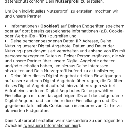
Am „Wellersberg“ in Siegen sollen 30 Prozent
Sozialwohnungen entstehen. Dafür hat sich am
Nachmittag der Stadtentwicklungsausschuss
ausgesprochen. Weil die Stadt dafür aber möglichst
wenig Geld ausgeben will, ist sie der
Landesentwicklungsgesellschaft „NRW.URBAN“
beigetreten. Die Gesellschaft kauft die Grundstücke
und plant und baut die Erschließung. Die
Stadt Siegen
tritt dabei als Treuhänderin auf. Das Ganze geht acht
Jahre, danach könnten die Grundstücke verkauft
werden. Die Überschüsse aus dem Verkauf fließen
dann an die Stadt Siegen. Voraussetzung für das
Ganze: Die Quote von mindestens 30 Prozent
Sozialwohnungen wird auch tatsächlich erreicht.
Anzeige