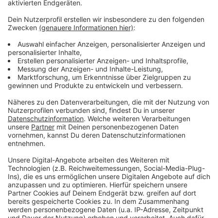
im Moment jeden Tag in Präsenz stattfinden können,
möglicherweise nicht mehr stattfinden“, so Dürholt.
Jochen Dietrich ist Schulleiter am Gymnasium Stift
Keppel in Hilchenbach. Er sprach sich im Gespräch mit
Radio Siegen deutlich dafür aus, Maske auch weiterhin
zu tragen. „Es geht auf die Ferien zu und es ist im
Interesse aller, dass wir heil in die Ferien reinkommen“,
so Dietrich. Schulen seien Stationen, in denen
Menschen viel Zeit gemeinsam in Innenräumen
verbringen müssten, so Dietrich weiter. Daher sehe
man hier immer noch ein Gefährdungspotential und
versuche, das Risiko zu minimieren.
Anzeige