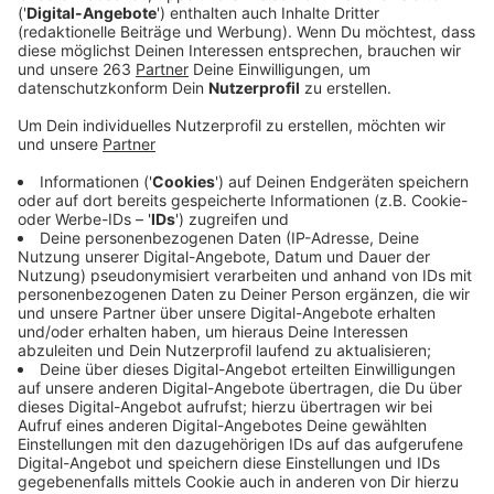
das mit Sorge.
Veröffentlicht:
Montag, 04.04.2022 05:44
Anzeige
Zwei Jahre lang war sie eine ständige Begleiterin, ab
sofort muss sie nicht mehr getragen werden: die
Maske. Die allgemeine Maskenpflicht in Innenräumen
gilt in NRW nicht mehr. Es gibt Ausnahmen, z.B. in
medizinischen Einrichtungen und Bus und Bahn muss
man auch weiterhin Maske tragen. In der Schule ist
das Tragen einer Maske aber z.B. nur noch empfohlen.
Nicht alle sehen das mit Freude. Annette Dürholt ist
Schulleiterin der Spandauer Grundschule in Siegen. Sie
befürchtete am Radio Siegen-Telefon deutlich mehr
Ansteckungen als bisher und damit verbunden auch
Personalausfälle. „Dann werden Unterrichtstage, die