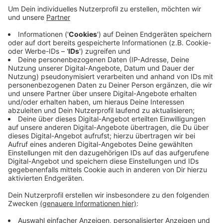
An der HTS Abfahrt City Galerie gibt es vor allem
morgens im Berufsverkehr oft Stau. Dann stehen die
Autos meist bis auf die Fahrspur. Das soll sich ändern.
Bis zur Einmündung zum Parkhaus der City Galerie
bekommt die Rampe deswegen zwei Fahrspuren. Die
Markierungen werden heute ab 8 Uhr aufgetragen. Das
dauert voraussichtlich den ganzen Tag und dürfte zu
ordentlich Stau führen. Wer dort lang muss, sollte also
unbedingt etwas mehr Zeit einplanen.
Anzeige