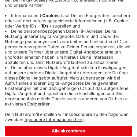
Ein klares Statement gegen den Krieg ist aktuell im
Skatepark am Goldammerweg in der Alten Dreisbach in
Siegen zu sehen: die Künstlergruppe „Fresh Painters“
hat riesig groß den Slogan „Make Tricks – Not War“
aufgebracht. Damit wollen die Siegener Skater ein
Zeichen gegen den Krieg in der Ukraine setzen.
Anzeige
Anzeige
Anzeige