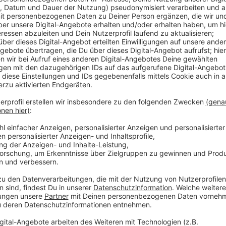
trockenste seit Beginn der Aufzeichnungen der Wet
Schloss. Die Sonne schien für insgesamt 266 Stunde
den Mai üblich.
Insgesamt war es trotz der vielen Sonne diesen Mona
einer Durchschnittstemperatur von 12,2° lag der Mai 
Durchschnitt von 1981-2010. Damit war er der erste 
war. Der wärmste Tag war der 21. Mai mit durchschnit
Höchsttemperatur des Monats von 25,6°. Der kältest
Tagessschnitt, an diesem Tag wurde auch die Tiefst
gemessen. Darüber hinaus gab es im Mai noch einen
unter 0°.
Der Niederschlag im Mai betrug nur 22,1 Liter je qm u
Jahreschnitt von 76,8 l. Am meisten regnete es am 2.
vergangenen Monat an 9 Tagen geregnet. Die höchs
mit 55,1 km/h gemessen. Die Sonne schien im Mai ga
Stunden mehr als normal für diesen Monat. Nur 2018
Grundsätzlich war der Mai in diesem Jahr der erste 