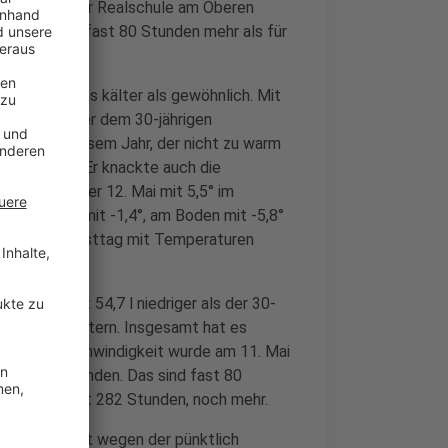
terstation der Realschule am Oberen
n und damit fast 80 Stunden mehr als für
t aber etwas kälter als gewöhnlich. Mit
mit 0,7° unter dem 30-jährigen
Monat in diesem Jahr, der nicht zu warm
tlich 17,6°. Er knackte auch die
e Tag war der 12. Mai mit 5,5° im
temperatur mit -1,4°, am Boden mit -5,8°
 weiteren Frosttag mit Temperaturen
nd war damit 54,7 l niedriger als der 30-
 Mai mit 8 Litern. Insgesamt hat es
te Windgeschwindigkeit wurde am 11. Mai
nze 266 Stunden. Das sind fast 80
 waren es mit 282 Stunden, noch mehr.
zu kalte Monat wegen der pünktlich