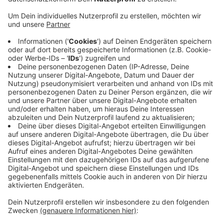
Mit einer Mahnwache und einer Menschenkette
beteiligt sich die Siegener Ortsgruppe von „Fridays for
Future“ heute am siebten Globalen Klimastreik. Der
Aktionstag steht unter dem Motto „No more empty
Promises – keine leeren Versprechen mehr“.
Organisatorin Karolin Guhlke fordert die Stadt Siegen
auf, die bestehenden Lücken in der Klimapolitik endlich
aufzuarbeiten. Die heutige Aktion wird gemeinsam mit
„Students for Future“ durchgeführt und findet ab 16
Uhr am Kölner Tor und in der Fußgängerzone Kölner
Straße statt. Teilnehmer müssen ein strenges
Hygienekonzept beachten.
Anzeige