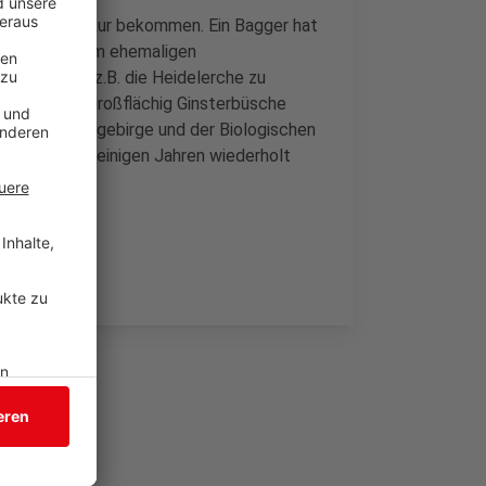
 Verjüngungskur bekommen. Ein Bagger hat
en, um auf dem ehemaligen
rarten wie z.B. die Heidelerche zu
e Mäh-Raupe großflächig Ginsterbüsche
land Rothaargebirge und der Biologischen
n erst nach einigen Jahren wiederholt
d NRW.