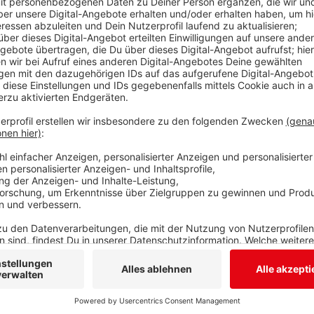
Das Naturschutzgebiet „Trupbacher Heide“ hat eine
an vielen Teilen der Heide den Oberboden abgetrag
Truppenübungsplatz Lebensraum für verschiedene Tie
schaffen. Parallel hat erstmals eine ferngesteuert
abgemäht. Die Arbeiten wurden vom Naturpark Sauer
Station Siegen-Wittgenstein durchgeführt und müsse
werden. Gefördert wurde das Projekt durch das Lan
Anzeige