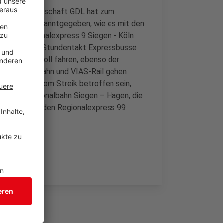
er. Die Gewerkschaft GDL hat zum
hat heute bekanntgegeben, wie es mit den
t. Der Regionalexpress 9 Siegen - Köln
 verkehren im Stundentakt Expressbusse
 Dortmund soll fahren, ebenso der
sche Landesbahn und VIAS-Rail gehen
könnten sie vom Streik betroffen sein,
fährt die Regionalbahn Siegen – Hagen, die
rleburg und den Regionalexpress 99