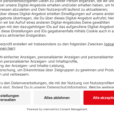
Donnerstag und Freitag streiken erneut die Lokführ
35stündigen Streik aufgerufen. Die Deutsche Bahn 
Zügen hier bei uns an den beiden Streiktagen aussieh
wird komplett ausfallen. Zwischen Siegen und Köln
ohne Zwischenhalt. Der Regionalexpress 34 Siegen –
Intercity Frankfurt – Siegen – Dortmund. Die Hessi
davon aus, dass ihre Züge fahren werden. Allerdings 
falls Mitarbeiter z. B. in Stellwerken streiken. VIAS 
HLB unter anderem die Rothaarbahn Siegen – Bad Be
Siegen – Frankfurt.
Anzeige