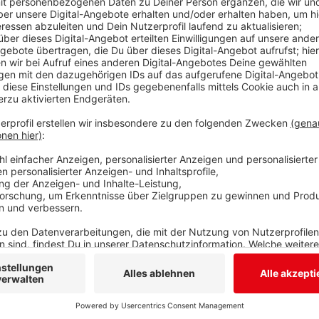
Ein Siegener Architekturbüro arbeitet an Plänen für
Laasphe. Der Freundeskreis für christlich-jüdische
gekauft, um dort ein kulturelles Zentrum als Ort der 
zu schaffen. In der Mitgliederversammlung des Freu
vorgestellt worden. Das Gebäude war über eine sehr
worden. Eine alte Brandschutzmauer aus dieser Zeit
erhalten bleiben. Ebenso die alte schmale Holztrepp
Außenseite des Gebäudes soll nach diesen Plänen 
aufgedruckter hebräischer Schrift in goldener Far
begeistertes Lob für die bisherige Arbeit Christian 
„Projektplus“.
Anzeige