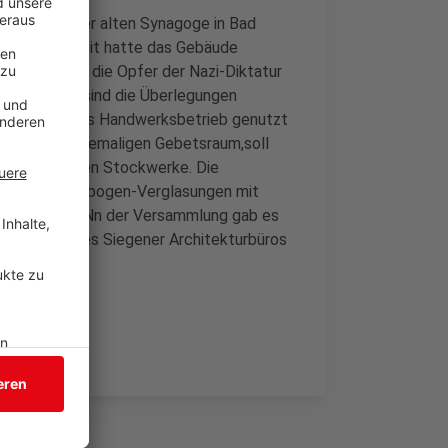
 den Umbau der alten Synagoge in Bad
 Zusammenarbeit hatte das Gebäude
Erinnerung an die Opfer der Nazi-Diktatur
ndeskreises sind die Überlegungen
 lange Zeit als Handwerksbetrieb genutzt
, mitten im ehemaligen Gebetsraum,soll
e in die oberen Stockwerke. Die
moderne Rundbogen-Verglasungen mit
be bekommen. Nn der Versammlung gab es
Welters und des Siegener Architekturbüros