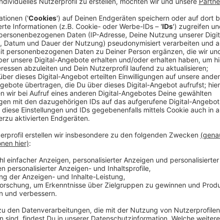
Sie haben unter anderem schon die Siegener Martini
haben sie sich das Löhrtor-Hallenbad in Siegen vor
Anzeige
Licht und Musik
Anzeige
Architektur- und Musikstudierende der Uni Siegen in
in Siegerland und Wittgenstein mit Licht und Musik. D
auf ganz besondere Art und Weise spiegeln – im ab
untermalt mit Musik, so Professor Martin Herchenrö
Anzeige