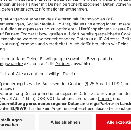
Martin Herchenröder (Musikprofessor)
Das gibt es im Löhrtor-Hallenbad zu sehen?
Anzeige
Doch warum ausgerechnet das marode Löhrtor-Halle
Siegen
-Interview, dass in diesem alten Gebäude Poten
Siegen den geplanten Abriss des Gebäudes nochmal
Anzeige
Martin Herchenröder (Musikprofessor)
In dem maroden Gebäude steckt Potential