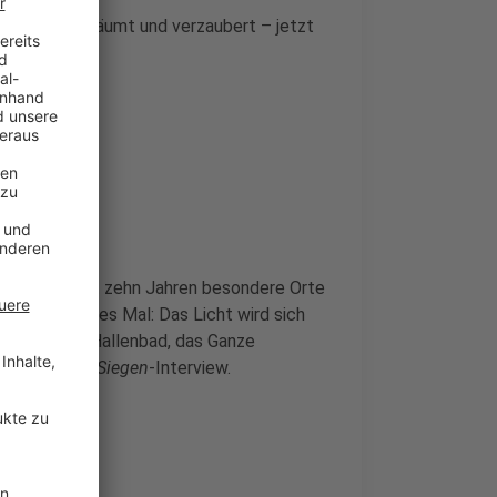
kirche ausgeräumt und verzaubert – jetzt
genommen.
szenieren seit zehn Jahren besondere Orte
as tolle dieses Mal: Das Licht wird sich
gedunkelten Hallenbad, das Ganze
der im
Radio Siegen
-Interview.