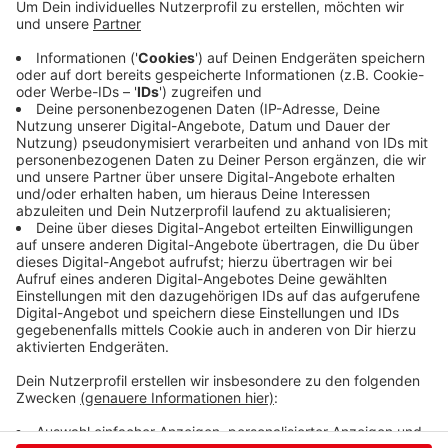
gefunden wurde, handelt es sich um die vermisste
Nadine aus Dahlbruch. Das hat die Obduktion der
Toten ergeben. Laut Polizei und Staatsanwaltschaft
Siegen gibt es zudem keine Hinweise auf ein
Fremdverschulden. Die 25-Jährige war zuletzt Mitte
Februar in Dahlbruch gesehen worden. Zahlreiche
Einsatzkräfte hatten zuletzt nach der jungen Frau
gesucht, unter anderem kamen Taucher und
Sonarboote in der Breitenbachtalsperre zum Einsatz.
Anzeige
Anzeige