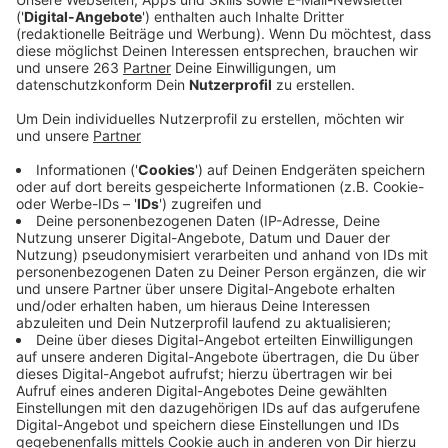
hingewiesen.
Veröffentlicht:
Freitag, 03.04.2020 17:56
Anzeige
Landrat Andreas Müller fordert eine bessere
Schutzausrüstung für unsere heimischen Ärzte.
In
einem Schreiben an den nordrhein-westfälischen
Gesundheitsminister Karl-Josef Laumann weisen die
fünf südwestfälischen Landräte im Rahmen der
Corona-Pandemie auf die kritische Versorgungslage
mit Schutzmaterialien für die niedergelassenen Ärzte
und Zahnärzte hin. Für die Krankenhäuser, die
stationären und ambulanten Pflegeeinrichtungen
sowie die Einrichtungen der Eingliederungshilfe habe
das NRW-Gesundheitsministerium mit Erlass vom 24.