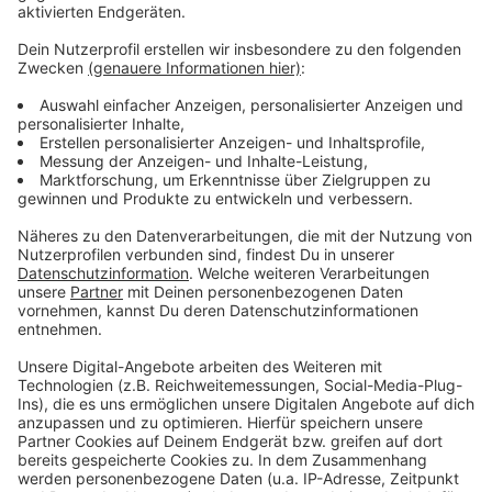
März die Ausstattung mit persönlicher
Schutzausrüstung übernommen. Gleichzeitig sei
festgelegt worden, dass niedergelassene Ärzte nicht
aus diesen Lieferungen zu versorgen seien und eine
gesonderte Verteilung über das Bundesministerium für
Gesundheit und die Kassenärztlichen Vereinigungen
vorgesehen ist. „Doch offensichtlich sind weder die
Kassenärztliche noch die Kassenzahnärztliche
Vereinigung in dieser Hinsicht handlungsfähig“, stellt
Andreas Müller fest: „Stattdessen gehen tagtäglich
Anrufe und Mails der niedergelassenen Ärzte und
Zahnärzte in den Krankenhäusern und bei uns in der
Kreisverwaltung ein, die eine Unterstützung bei der
Ausstattung erwarten.“
Anzeige