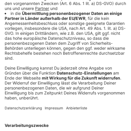
auch weiter die räumliche Distanz waren und auch die
Hygiene-Maßnahmen aufrechterhalten. Dabei
plädierte Laschet für eine einheitliche Lösung für alle
Bundesländer. Ein kleiner Seitenhieb auf Bayern, wo
Ministerpräsident Söder beim letzten Mal
vorgeprescht war und härtere Maßnahmen als in allen
anderen Bundesländern durchgesetzt hatte. Wie es
mit den Schulen weitergeht soll am Donnerstag in
einer Kabinettssitzung beschlossen werden.
Anzeige
Wir benötigen Ihre
Zustimmung, um den YouTube
Video-Service zu laden!
Wir verwenden einen Service eines