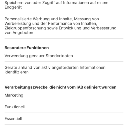
Drittanbieters, um Videoinhalte
einzubetten. Dieser Service kann
Daten zu Ihren Aktivitäten
sammeln. Bitte lesen Sie die
Details durch und stimmen Sie der
Nutzung des Service zu, um dieses
Video anzusehen.
Mehr Informationen
NRW-Landesregierung zur Wiederaufnahme der NRW-
Soforthilfe
Akzeptieren
Anzeige
powered by
Usercentrics Consent
Management Platform
Anzeige