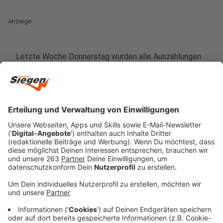
Anzeige
Letzte Woche Donnerstag wurden alle Auszahlungen
gestoppt, da Betrüger aufflogen, die sich an der
Soforthilfe bereichern wollten. Als Folge werde jetzt
nur noch auf Konten überwiesen, bei denen die IBAN-
Nummer dem Finanzamt bekannt ist, so NRW-
Wirtschaftsminister Andreas Pinkwart. Das war vorher
rechtlich aus Datenschutzgründen nicht möglich. Erst
als der Betrug aufflog, gab es eine rechtliche
Grundlage für den Abgleich der Kontonummern. Jetzt
sollen die Auszahlungen, die gestoppt wurden so
schnell wie möglich wieder anlaufen. Sollte dabei eine
unbekannte Kontonummer auftauchen, wird sich das
Land noch einmal melden, so Pinkwart. Ab Freitag
werden dann auch die Formulare zum Antrag wieder