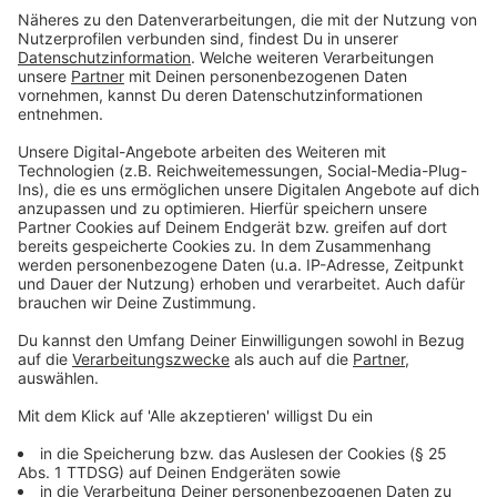
werden, erklärte Reul. Eine einfache Methode
betrügerische Seite zu identifizieren, so Reul, sei es
auf die URL zu achten. Offizielle Seiten der
Landesregierung enden immer auf ".nrw" oder „"nrw.de".
Anzeige
Laschet spricht sich mit Ministerien ab
Anzeige
Bevor die beiden Minister auf die Bühne kamen, gab es
noch ein kurzes Briefing von Ministerpräsident Armin
Laschet. Er kam kurz auf die für morgen (15.04.)
geplante Schalte mit den anderen Ministerpräsidenten
der Länder und Kanzlerin Merkel zu sprechen. Er
machte klar, dass er nicht davon ausgehe, dass der
totale Lockdown weitergeht. Allerdings müsse man