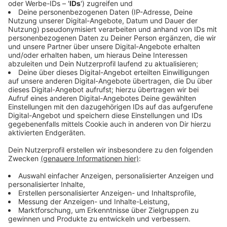
online gehen.
Anzeige
Fakeseiten greifen Daten ab
Anzeige
Vor einer weiteren Betrugsmasche warnte im
Anschluss noch einmal NRW-Innenminister Herbert
Reul – Fakeseiten. Die Polizei hat über Ostern schon
über 100 Seiten identifiziert, die versucht haben
Kontonummer, Steuernummer und Ausweisnummern zu
bekommen. Die besondere Herausforderung für die
Ermittler: Die Server der Seiten stehen im Ausland.
Das macht es schwieriger sie abzuschalten. Wie groß
der Schaden, der über Fakeseiten und Betrüger bei
den Soforthilfen ist, könne noch nicht beziffert