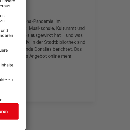
Folgen der Corona-Pandemie. Im
adtbibliothek, Musikschule, Kulturamt und
 auf ihre Arbeit ausgewirkt hat – und was
schend positiv: In der Stadtbibliothek sind
orden, hat Linda Donalies berichtet. Das
afür würde das Angebot online mehr