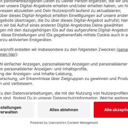
Anzeige
Die Kultur in Kreuztal erholt sich langsam von den 
Kulturausschuss gestern haben die Leitungen von St
der Abteilung Spitzentanz berichtet, wie sich Corona
für die nächste Zeit geplant ist. Das Fazit war überra
zum Beispiel im Mai rund 7.000 Medien ausgeliehen w
sei zwar weniger als in den Jahren davor gewesen, d
genutzt.
Anzeige