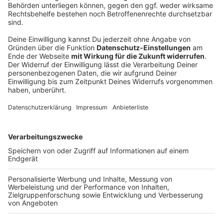
sammeln. Bitte lesen Sie die
Details durch und stimmen Sie der
Nutzung des Service zu, um dieses
Video anzusehen.
Mehr Informationen
Rea Garvey, der irische Musiker und Songwriter, hat
seine neue Single "Take This Heart" veröffentlicht.
Akzeptieren
Der Song ist der Vorbote zu einem Soundtrackalbum.
powered by
Usercentrics Consent
Anzeige
Management Platform
Der Moment der Verhaftung
Anzeige
Im Interview mit Kathrin Teske kommt Rea auch auf
einen eher peinlichen Moment zu sprechen, nämlich