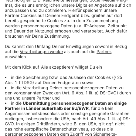
Garveys irische Wurzeln auf – mit Geige und einer
unverwechselbaren Energie.
Anzeige
Die neue Single "Take This Heart" hier hören
Anzeige
Wir benötigen Ihre
Zustimmung, um den YouTube
Video-Service zu laden!
Wir verwenden einen Service eines
Drittanbieters, um Videoinhalte
einzubetten. Dieser Service kann
Daten zu Ihren Aktivitäten