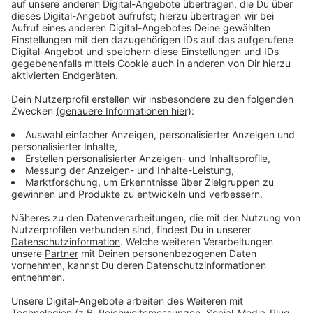
Erinnerungen, die von familiärem Chaos, rebellischen
Momenten und ehrfürchtigen Augenblicken geprägt
sind.
Anzeige
Über seine neue Single "Take This Heart"
Anzeige
Die Single "Take This Heart", die in London in
Zusammenarbeit mit Dan Bryer entstand, spiegelt
diese Themen wider. "Wir haben mehrere Songs
geschrieben, die von der Zeit handeln, über die ich im
Buch erzähle", erklärt Garvey. "Take This Heart"
beschreibt die Beziehung zu einer Person und die
Möglichkeit, besondere Momente durch Erinnerungen
immer wieder zu erleben. Musikalisch greift der Song