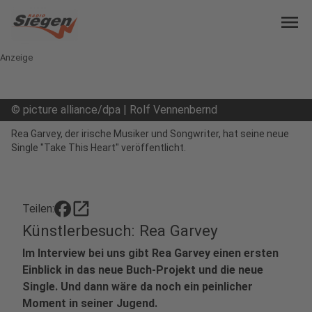
menu
Anzeige
©
picture alliance/dpa | Rolf Vennenbernd
Rea Garvey, der irische Musiker und Songwriter, hat seine neue
Single "Take This Heart" veröffentlicht.
open_in_new
Teilen:
Künstlerbesuch: Rea Garvey
Im Interview bei uns gibt Rea Garvey einen ersten
Einblick in das neue Buch-Projekt und die neue
Single. Und dann wäre da noch ein peinlicher
Moment in seiner Jugend.