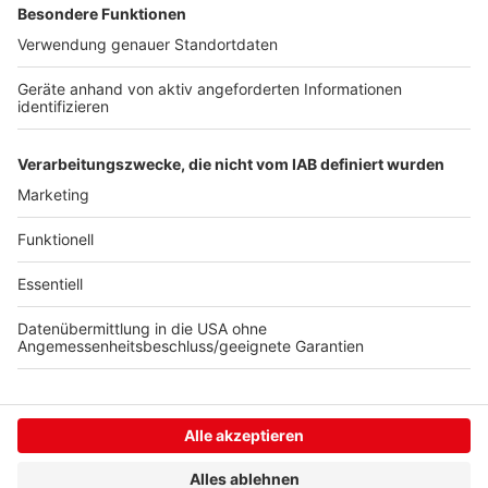
den, als er in seiner Jugend verhaftet wurde. Darüber
hat er kaum gesprochen, obwohl er heute darüber
lachen kann. Aber hört selbst, wie es dazu gekommen
ist, dass Rea Garvey plötzlich hinter "irischen Gardinen"
landete.
Autoren: Kathrin Teske & Joachim Schultheis
Anzeige
Anzeige
Anzeige