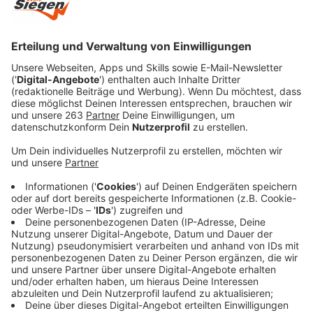
"Before I Met Supergirl" erscheinen wird. Auf seiner
Website wird das Buch allerdings bereits für den 30.
Oktober angekündigt.
Anzeige
Ein musikalischer und literarischer Blick in die
Vergangenheit
Anzeige
In "Before I Met Supergirl" erzählt Garvey Geschichten
aus seiner Kindheit, Jugend und frühen 20ern. Es ist
eine bewegende Reise durch seine Herkunft und die
prägenden Momente seines Lebens in Irland - einem
Land, in dem Regen und Licht, Glaube und Zweifel,
Freiheit und Tradition untrennbar miteinander
verbunden sind. Der Musiker öffnet die Türen zu