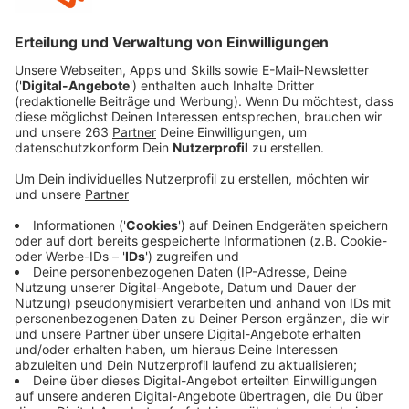
Anzeige
Der 26-Jährige aus Pleasantville/New York ist seit
wenigen Jahren erst im Musikgeschäft, hat sich
spätestens 2023 einen Namen gemacht. Ambor tourt
zurzeit durch Europa, macht daher auch einen Halt bei
uns - zum Gespräch bei uns im Studio. Moderator
Sascha Fassbender hat mit Ambor über seine
erfolgreiche Single "Belong Together", die vor allem
bei TikTok viral gegangen ist und seine ersten
Eindrücke in Deutschland gesprochen. Außerdem gab
es noch eine kleine Runde "entweder, oder" bei der wir
erfahren, ob Mark lieber salzig oder süß ist und für
welche Küste der USA sein Herz schlägt.
Anzeige