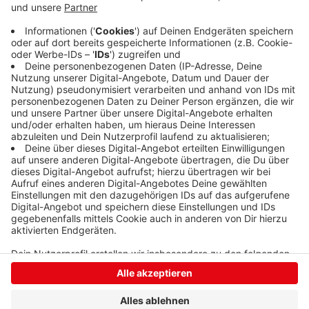
Berleburg mit 7 : 1. 800 Zuschauer konnten
mitverfolgen, dass Erndtebrück zwei Klassen höher
spielt, als der VfL aus der Nachbarkommune. Bereits
zur Halbzeit hatte Erndtebrück mit 4 : 1 geführt.
Anzeige
Anzeige
Anzeige