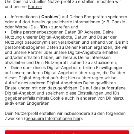
Anzeige
Das Finale des Fußball-Kreispokals ist vorverlegt
worden. Die Sportfreunde Siegen und der 1. FC Kaan-
Marienborn spielen am Mittwoch, 8. Juni 2022,
gegeneinander. Das ist einen Tag früher als geplant.
Das Spiel wird vom VfB Burbach im Sportpark „In der
kleinen Au“ ausgerichtet. Anstoß ist um 19 Uhr.
Anzeige
Anzeige