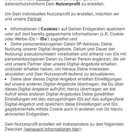
Nach zwei Jahren Pandemie und drei Jahren Umbau
wollten die Macher von "KreuztalKultur" eigentlich
wieder richtig durchstarten mit ihrem Programm. Die
Spielzeit stand, Werbematerial war produziert – und
dann fiel die Kreuztaler Stadthalle am Montag einem
verheerenden Brand zum Opfer. Nach dem ersten
Schock stand aber schnell fest: Es wird eine Saison
2022/23 geben, aber anders als gedacht. Dafür wurde
die Spielzeit erstmals aufgeteilt. Teil 1 beinhaltet 19
Veranstaltungen zwischen Juni und Dezember, die
ohnehin für andere Spielorte in der Stadt vorgesehen
waren. Darunter finden sich z.B. Comedy, Kabarett und
Konzerte. Teil 2 der Spielzeit soll dann erst im Herbst
veröffentlicht werden, wenn für die restlichen
Veranstaltungen neue Spielstätten gefunden wurden.
Weitere Infos zum Programm gibt es
hier
Anzeige