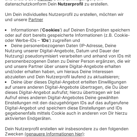
Die Deutsche Bahn und der Nahverkehr Westfalen-
Lippe haben für das Jahr 2020 große Pläne. Sie wollen
die Qualität der Bahnhöfe deutlich erhöhen. Dafür
sollen u.a. elf Unterführungen saniert werden, auch im
Kreuztaler Bahnhof. Was genau passiert, ist laut Bahn
noch unklar, möglicherweise werden aber Böden und
Farben aufgefrischt und eine neue LED-Beleuchtung
installiert. Insgesamt werden hierfür 1,4 Millionen Euro
investiert, auf die Kreuztaler Unterführung entfällt
hierbei eine fünfstellige Summe. Neu ist auch die
Whatsapp-Reinigung: Reisende können per Whatsapp
eine Nachricht an eine Servicenummer schicken und
Müll und Verschmutzungen melden. Die Meldung wird
an das Reinigungspersonal übermittelt, das dann zügig
mit der Reinigung beginnt. Das Pilotprojekt ist
zunächst auf zwei Jahres ausgelegt.
Anzeige