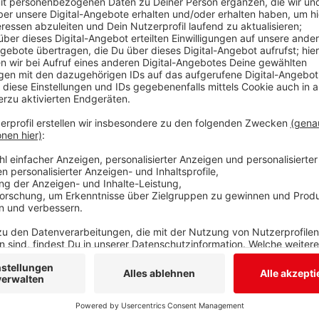
Krieges in der Ukraine: steigende Energiekosten und I
Geflüchteten, höhere Sozialausgaben – alles Kosten,
Einfluss hat. Insgesamt entfallen rund 70 Prozent de
Landrat Andreas Müller. Über 90 Millionen Euro sind 
Posten dabei ist der weitere Ausbau des Glasfaser-
In die Berufskollegs wird ebenso weiter investiert w
Rettungswachen in Bad Berleburg und Bad Laasphe s
Straßen und Radwegen sollen 14,7 Millionen Euro ge
Wochen geht der Haushaltsentwurf in die politisch
dann der Kreistag darüber ab.
Anzeige