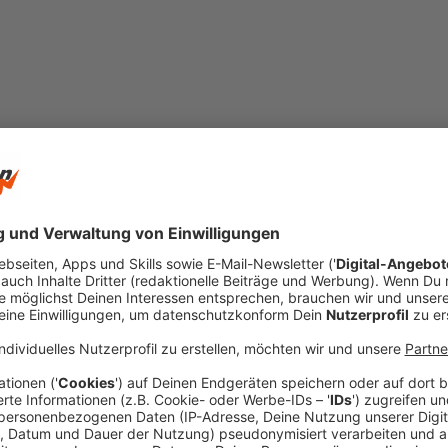
©
Simon Volkmann
Kreishaushalt 2023
Der Kreis Siegen-Wittgenstein will im Jahr 2023 
Veröffentlicht:
Freitag, 25.11.2022 18:04
Anzeige
Der Kreis Siegen-Wittgenstein will im Jahr 2023 run
rund 36 Millionen Euro mehr als noch dieses Jahr. Di