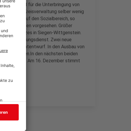
nflation, Geld für die Unterbringung von
 auf die die Kreisverwaltung selber wenig
r Ausgaben auf den Sozialbereich, so
für Investitionen vorgesehen. Größer
Breitbandnetzes in Siegen-Wittgenstein.
ie in den Rettungsdienst. Zwei neue
tehen im Etatentwurf. In den Ausbau von
steckt werden.In den nächsten beiden
en Beratungen. Am 16. Dezember stimmt