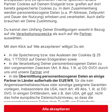
Am 28. Februar hatte an gleicher Stelle ein 18jähriger
ebenfalls einen Unfall mit hohem Sachschaden
gebaut. Auch er kam von der Freudenberger Straße
aus Richtung Hufeisenbrücke und bog rechts ab in den
Wellersbergtunnel. Er verlor die Kontrolle über deinen
BMW und prallte mit einem entgegenkommenden
Auto zusammen. Bei diesem Unfall schätzte die
Polizei den Sachschaden auf rund 20.000 Euro.
Anzeige
Anzeige
Anzeige