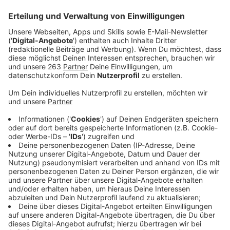
Anzeige
Bei einem Verkehrsunfall im Wellersbergtunnel in
Siegen sind am frühen Samstagabend sechs Personen
verletzt worden. Es entstand hoher Sachschaden und
der Tunnel musste für zwei Stunden gesperrt werden.
Wie die Polizei berichtet hat, kam ein 21jähriger
Autofahrer kurz vor 18 Uhr von der Freudenberger
Straße und wollte nach rechts in den
Wellersbergtunnel fahren. Er verlor die Kontrolle über
sein Fahrzeug und kollidierte mit zwei
entgegenkommenden PKW.
Anzeige
Sechs Menschen schwer verletzt
Anzeige