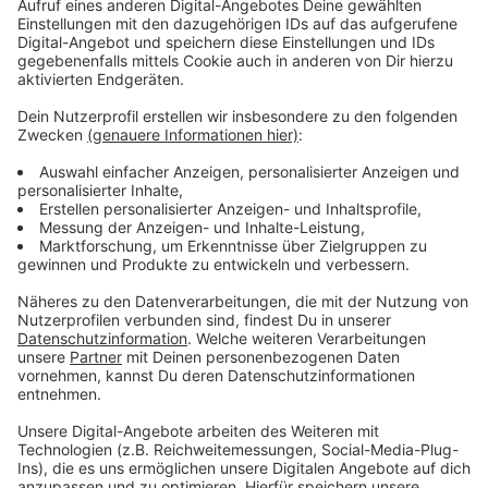
Durch die Wucht des Aufpralls schleuderten alle drei
Fahrzeuge an den Fahrbahnrand, wo sie stehen blieben.
An den Fahrzeugen lösten die Airbags aus.Insgesamt
wurden sechs Personen im Alter zwischen 32 und 88
Jahren verletzt und ärztlich behandelt. Alle beteiligten
Fahrzeuge waren so beschädigt, dass sie
abgeschleppt werden mussten. Der
Gesamtsachschaden liegt nach ersten Schätzungen
bei über 50.000 Euro.
Anzeige
Ende Februar krachte es dort auch
Anzeige