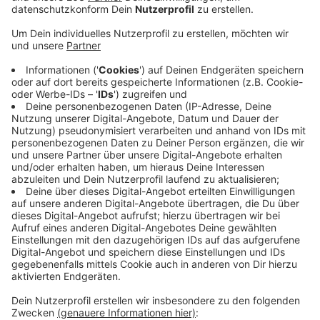
Ein Ort der Begegnung, über die Gottesdienste hinaus.
Die evangelische Kirche Oberholzklau aus dem 13.
Jahrhundert ist eine der ältesten im Siegerland und
prägt das Ortsbild. Ab Mitte Mai will man sie mit
neuem Inventar ausstatten, die Heizung erneuern und
ein WC und eine Küche einbauen. 268.000 Euro soll das
Ganze kosten. Einen Teil der Summe will die Gemeinde
mit Spenden reinholen. Mit Tischen in der Vorhalle und
Stühlen statt Bänken im Hauptschiff wollen die
Veranwortlichen auch außerhalb des Gottesdienstes
einen Treff für Jung und Alt schaffen. So soll die
Kirche über die eigentliche Nutzung hinaus auch als
Haus der Kultur und der Begegnung dienen. Konzerte
und Ausstellungen sind geplant. Im Oktober sollen die
Bauarbeiten abgeschlossen sein.
Anzeige